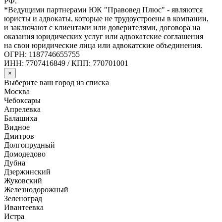
РФ.
*Ведущими партнерами ЮК "Правовед Плюс" - являются
юристы и адвокаты, которые не трудоустроены в компании,
и заключают с клиентами или доверителями, договора на
оказания юридических услуг или адвокатские соглашения
на свои юридические лица или адвокатские объединения.
ОГРН: 1187746655755
ИНН: 7707416849 / КПП: 770701001
×
Выберите ваш город из списка
Москва
Чебоксары
Апрелевка
Балашиха
Видное
Дмитров
Долгопрудный
Домодедово
Дубна
Дзержинский
Жуковский
Железнодорожный
Зеленоград
Ивантеевка
Истра