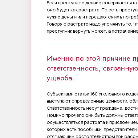
Если преступное деяние совершается в с
оно будет как растрата. То есть престу
чужие деньги или передаются их в потр
Говоря о растрате надо упомянуть то, ч
преступник вернуть может, а потраченно
Именно по этой причине п
ответственность, связанну
ущерба.
Субъектами статьи 160 Уголовного коде
выступают определенные ценности, об
Ответственность несут граждане, дости
Помимо прочего они быть должны ответ
осуществляться растрата и присвоением 
которых есть пособники, представители,
отягчающим обстоятельством при рассм