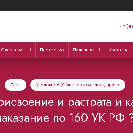
+7 (9
О компании
Портфолио
Полезное
Контакты
Блог
Уголовное (Обще гражданское) право
присвоение и растрата и к
наказание по 160 УК РФ ?