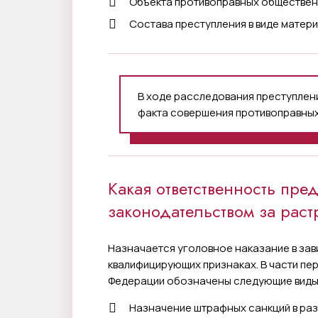
Объекта противоправных обществен
Состава преступления в виде матер
В ходе расследования преступлени
факта совершения противоправных
Какая ответственность пре
законодательством за раст
Назначается уголовное наказание в зав
квалифицирующих признаках. В части пе
Федерации обозначены следующие виды 
Назначение штрафных санкций в раз