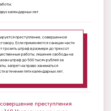
работы;
двух календарных лет.
фицируется преступление, совершенное
сговору. Если применяются санкции части
ет грозить штраф в размере до трехсот
бщественные работы, лишение свободы на
указан штраф до 500 тысяч рублей за
ты, запрет на право заниматься
и в течение пяти календарных лет,
 совершение преступления