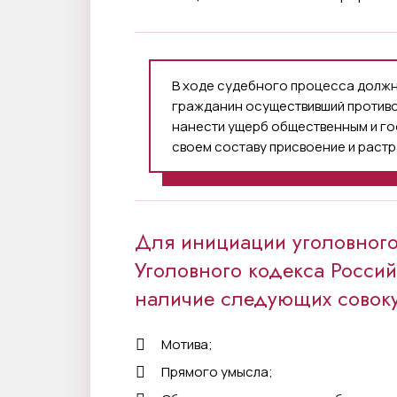
В ходе судебного процесса должно
гражданин осуществивший против
нанести ущерб общественным и го
своем составу присвоение и раст
Для инициации уголовного
Уголовного кодекса Росси
наличие следующих совокуп
Мотива;
Прямого умысла;