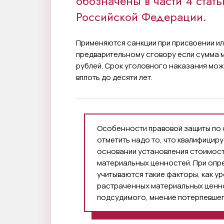
обозначены в части 4 стат
Российской Федерации.
Применяются санкции при присвоении ил
предварительному сговору если сумма 
рублей. Срок уголовного наказания мо
вплоть до десяти лет.
Особенности правовой защиты по с
отметить надо то, что квалифицир
основании установления стоимост
материальных ценностей. При опр
учитываются такие факторы, как у
растраченных материальных ценно
подсудимого, мнение потерпевшег