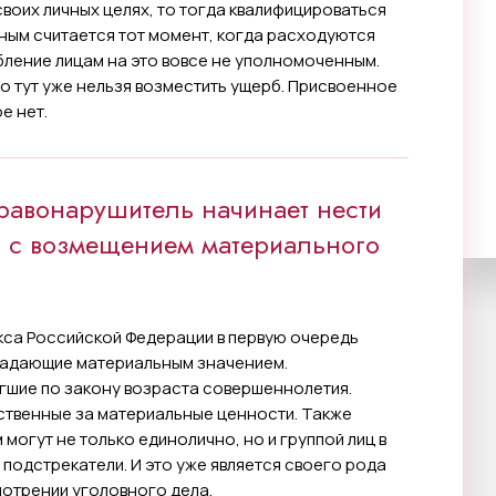
воих личных целях, то тогда квалифицироваться
пным считается тот момент, когда расходуются
ебление лицам на это вовсе не уполномоченным.
то тут уже нельзя возместить ущерб. Присвоенное
е нет.
равонарушитель начинает нести
ю с возмещением материального
кса Российской Федерации в первую очередь
ладающие материальным значением.
гшие по закону возраста совершеннолетия.
ственные за материальные ценности. Также
могут не только единолично, но и группой лиц в
 подстрекатели. И это уже является своего рода
отрении уголовного дела.