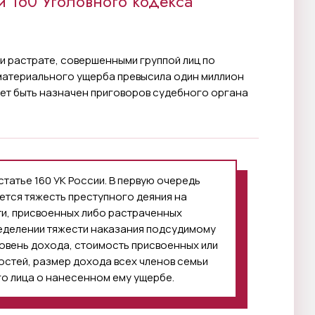
ьи 160 Уголовного кодекса
и растрате, совершенными группой лиц по
материального ущерба превысила один миллион
жет быть назначен приговоров судебного органа
татье 160 УК России. В первую очередь
уется тяжесть преступного деяния на
и, присвоенных либо растраченных
еделении тяжести наказания подсудимому
ровень дохода, стоимость присвоенных или
стей, размер дохода всех членов семьи
о лица о нанесенном ему ущербе.