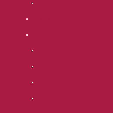
Отзывы
Портфолио
Полезное
Блог
Законодательство Российской Федераци
Руководства по самостоятельной судебн
Районные суды г. Москвы.