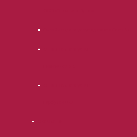
ООО «Правовед-Плюс»
Онлайн оплата услуг адвоката Опря В.Л.
Онлайн оплата услуг
Пилипенко В.В.
Онлайн оплата услуг
Гарбузов Д.С.
О компании