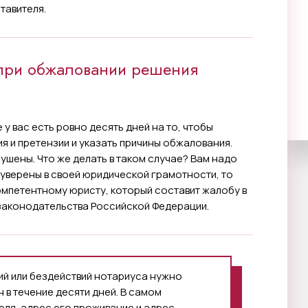
тавителя.
при обжаловании решения
е у вас есть ровно десять дней на то, чтобы
я и претензии и указать причины обжалования.
рушены. Что же делать в таком случае? Вам надо
 уверены в своей юридической грамотности, то
омпетентному юристу, который составит жалобу в
законодательства Российской Федерации.
ий или бездействий нотариуса нужно
 в течение десяти дней. В самом
еля, адрес его проживание и адрес