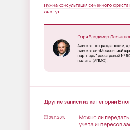
Нужна консультация семейного юриста в
она тут.
Опря Владимир Леонидо
Адвокат по гражданским, а
адвокатов «Московсикй юри
партнеры" реестровый № 5
палаты (АПМО).
Другие записи из категории Бло
Можно ли передать
09.11.2018
учета интересов за