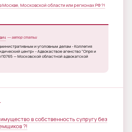
 Москве, Московской области или регионах РФ ?!
вич
— автор статьи
дминистративным и уголовным делам - Коллегия
дический центр» - Адвокаствое агенство "Опря и
0/10765 — Московской областной адвокатской
г
 имущество в собственность супругу без
емщиков ?!