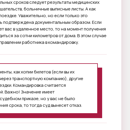
льных сроков следует результаты медицинских
шательств, больничные выписные листы. А как
поездке. Уважительно, но если только это
ть подтверждена документальным образом. Если
ет вас в удаленное место, то на момент получения
ться за сотни километров от дома. В этом случае
правлении работника в командировку.
нты, как копии билетов (если вы их
 через транспортную компанию), другие
ездки. Командировка считается
й. Важно! Значение имеет
судебном приказе, но у вас не было
ия срока, то тогда суд вынесет отказ.