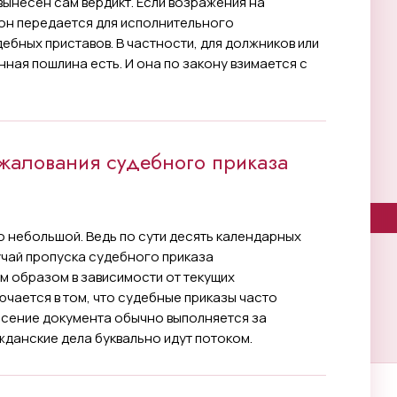
вынесен сам вердикт. Если возражения на
 он передается для исполнительного
ебных приставов. В частности, для должников или
ная пошлина есть. И она по закону взимается с
жалования судебного приказа
о небольшой. Ведь по сути десять календарных
учай пропуска судебного приказа
м образом в зависимости от текущих
ючается в том, что судебные приказы часто
есение документа обычно выполняется за
жданские дела буквально идут потоком.