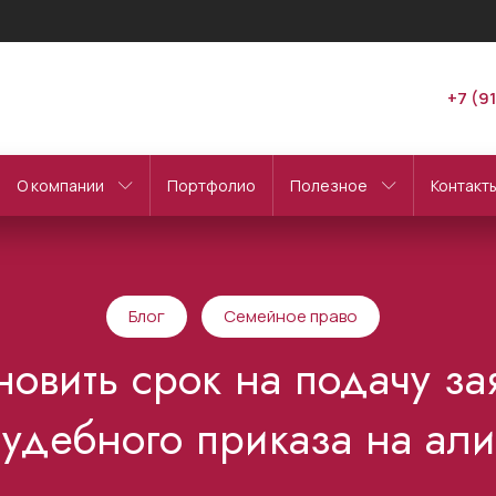
+7 (9
О компании
Портфолио
Полезное
Контакт
Блог
Семейное право
новить срок на подачу з
судебного приказа на али