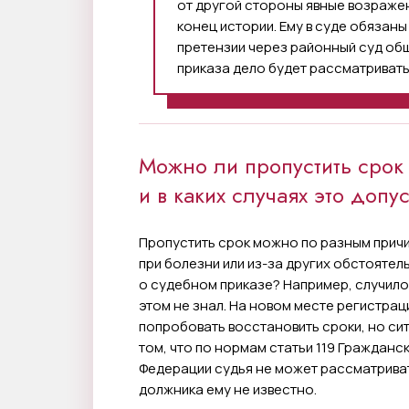
от другой стороны явные возражен
конец истории. Ему в суде обязаны
претензии через районный суд об
приказа дело будет рассматриват
Можно ли пропустить срок
и в каких случаях это допу
Пропустить срок можно по разным причи
при болезни или из-за других обстоятель
о судебном приказе? Например, случилос
этом не знал. На новом месте регистрац
попробовать восстановить сроки, но сит
том, что по нормам статьи 119 Граждан
Федерации судья не может рассматрива
должника ему не известно.