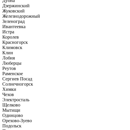
Дубна
Дзержинский
Жуковский
Железнодорожный
Зеленоград
Ивантеевка
Истра
Королев
Красногорск
Климовск
Клин
Лобня
Люберцы
Реутов
Раменское
Сергиев Посад
Солнечногорск
Химки
Чехов
Электросталь
Щелково
Мытищи
Одинцово
Орехово-Зуево
Подольск