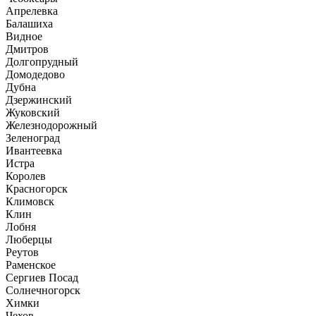
Апрелевка
Балашиха
Видное
Дмитров
Долгопрудный
Домодедово
Дубна
Дзержинский
Жуковский
Железнодорожный
Зеленоград
Ивантеевка
Истра
Королев
Красногорск
Климовск
Клин
Лобня
Люберцы
Реутов
Раменское
Сергиев Посад
Солнечногорск
Химки
Чехов