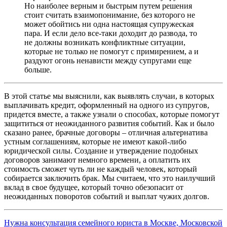
Но наиболее верным и быстрым путем решения
стоит считать взаимопонимание, без которого не
может обойтись ни одна настоящая супружеская
пара. И если дело все-таки доходит до развода, то
не должны возникать конфликтные ситуации,
которые не только не помогут с примирением, а и
раздуют огонь ненависти между супругами еще
больше.
В этой статье мы выяснили, как выявлять случаи, в которых
выплачивать кредит, оформленный на одного из супругов,
придется вместе, а также узнали о способах, которые помогут
защититься от неожиданного развития событий. Как и было
сказано ранее, брачные договоры – отличная альтернатива
устным соглашениям, которые не имеют какой-либо
юридической силы. Создание и утверждение подобных
договоров занимают немного времени, а оплатить их
стоимость сможет чуть ли не каждый человек, который
собирается заключить брак. Мы считаем, что это наилучший
вклад в свое будущее, который точно обезопасит от
неожиданных поворотов событий и выплат чужих долгов.
Нужна консультация семейного юриста в Москве, Московской