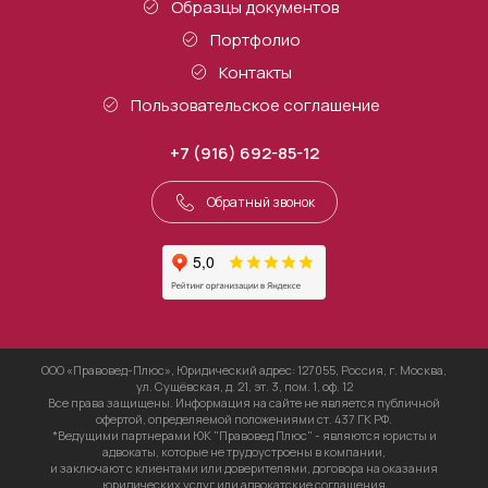
Образцы документов
Портфолио
Контакты
Пользовательское соглашение
+7 (916) 692-85-12
Обратный звонок
ООО «Правовед-Плюс», Юридический адрес: 127055, Россия, г. Москва,
ул. Сущёвская, д. 21, эт. 3, пом. 1, оф. 12
Все права защищены. Информация на сайте не является публичной
офертой, определяемой положениями ст. 437 ГК РФ.
*Ведущими партнерами ЮК "Правовед Плюс" - являются юристы и
адвокаты, которые не трудоустроены в компании,
и заключают с клиентами или доверителями, договора на оказания
юридических услуг или адвокатские соглашения