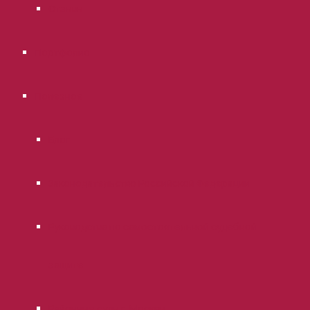
Отзывы
Портфолио
Полезное
Блог
Законодательство Российской Федерации
Руководства по самостоятельной судебной
защите
Районные суды г. Москвы.