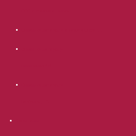
ООО «Правовед-Плюс»
Онлайн оплата услуг адвоката Опря В.Л.
Онлайн оплата услуг
Пилипенко В.В.
Онлайн оплата услуг
Гарбузов Д.С.
О компании