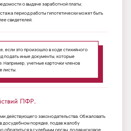
 ведомости о выдаче заработной платы;
стажа период работы гипотетически может быть
лее свидетелей.
е, если это произошло в ходе стихийного
д подать иные документы, которые
е. Например, учетные карточки членов
 листы.
ствий ПФР.
ми действующего законодательства. Обжаловать
в досудебном порядке, подав жалобу
о обратиться в судебным орган, подав исковое