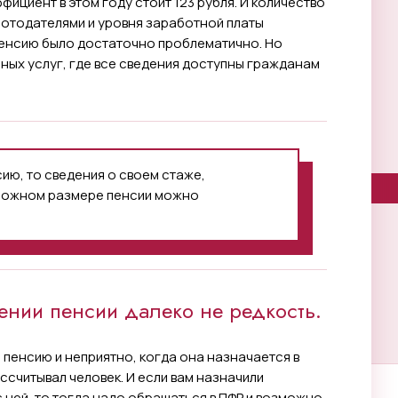
ициент в этом году стоит 123 рубля. И количество
аботодателями и уровня заработной платы
пенсию было достаточно проблематично. Но
нных услуг, где все сведения доступны гражданам
сию, то сведения о своем стаже,
можном размере пенсии можно
нии пенсии далеко не редкость.
 пенсию и неприятно, когда она назначается в
ссчитывал человек. И если вам назначили
 ней, то тогда надо обращаться в ПФР и возможно