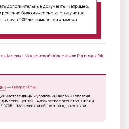
ать дополнительные документы, например,
и решение было вынесено в пользу истца,
я с ним в ПФР для изменения размера
 в Москве, Московской области или Регионах РФ
вич
— автор статьи
дминистративным и уголовным делам - Коллегия
дический центр» - Адвокаствое агенство "Опря и
0/10765 — Московской областной адвокатской