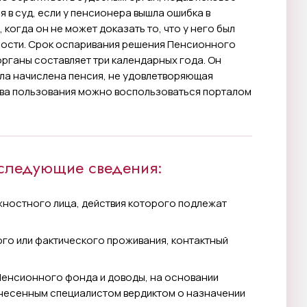
 в суд, если у пенсионера вышла ошибка в
 когда он не может доказать то, что у него был
ости. Срок оспаривания решения Пенсионного
органы составляет три календарных года. Он
ыла начислена пенсия, не удовлетворяющая
ства пользования можно воспользоваться порталом
 следующие сведения:
жностного лица, действия которого подлежат
ого или фактического проживания, контактный
енсионного фонда и доводы, на основании
ынесенным специалистом вердиктом о назначении