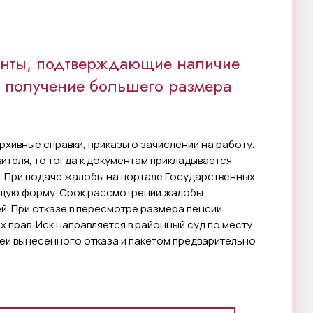
енты, подтверждающие наличие
а получение большего размера
рхивные справки, приказы о зачислении на работу.
ителя, то тогда к документам прикладывается
 При подаче жалобы на портале Государственных
ющую форму. Срок рассмотрении жалобы
й. При отказе в пересмотре размера пенсии
х прав. Иск направляется в районный суд по месту
ией вынесенного отказа и пакетом предварительно