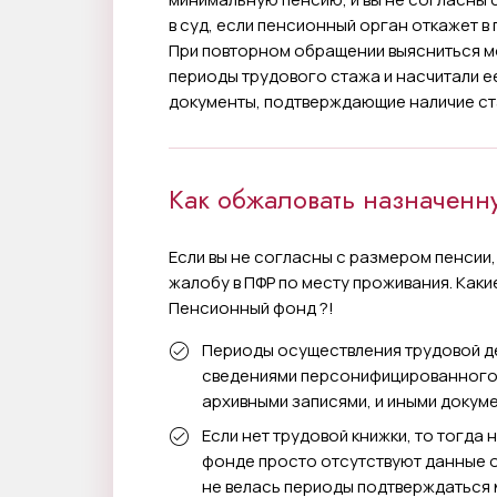
в суд, если пенсионный орган откажет в
При повторном обращении выясниться мо
периоды трудового стажа и насчитали ее
документы, подтверждающие наличие ст
Как обжаловать назначенн
Если вы не согласны с размером пенсии,
жалобу в ПФР по месту проживания. Как
Пенсионный фонд ?!
Периоды осуществления трудовой д
сведениями персонифицированного у
архивными записями, и иными докум
Если нет трудовой книжки, то тогда 
фонде просто отсутствуют данные о
не велась периоды подтверждаться 