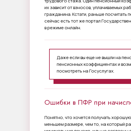
трудового стажа. Один пенсионный коэфф
их зависит от взносов, уплачиваемых р
гражданина. Кстати, раньше посчитать 
сейчас есть тот же портал Государстве
в режиме онлайн.
Даже если вы еще не вышли на пен
пенсионных коэффициентах и воз
посмотреть на Госуслугах.
Ошибки в ПФР при начисле
Понятно, что хочется получать хорошую
меньшем размере, чем то, на который ра
минимальную пенсию, и вы не согласны с