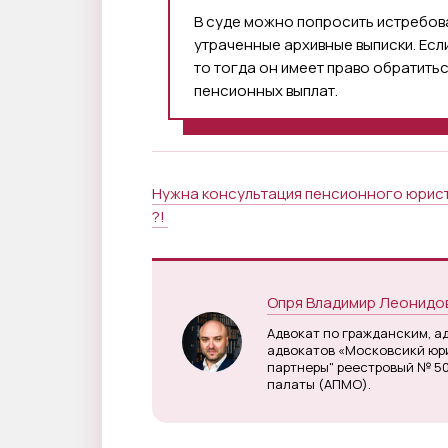
В суде можно попросить истребов
утраченные архивные выписки. Есл
то тогда он имеет право обратитьс
пенсионных выплат.
Нужна консультация пенсионного юриста
?!
Опря Владимир Леонидо
Адвокат по гражданским, а
адвокатов «Московсикй юри
партнеры" реестровый № 5
палаты (АПМО).