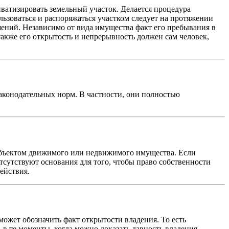
ватизировать земельный участок. Делается процедура
ьзоваться и распоряжаться участком следует на протяжении
шений. Независимо от вида имущества факт его пребывания в
также его открытость и непрерывность должен сам человек,
аконодательных норм. В частности, они полностью
 объектом движимого или недвижимого имущества. Если
отсутствуют основания для того, чтобы право собственности
ействия.
может обозначить факт открытости владения. То есть
в те моменты, когда можно доказать давность владения