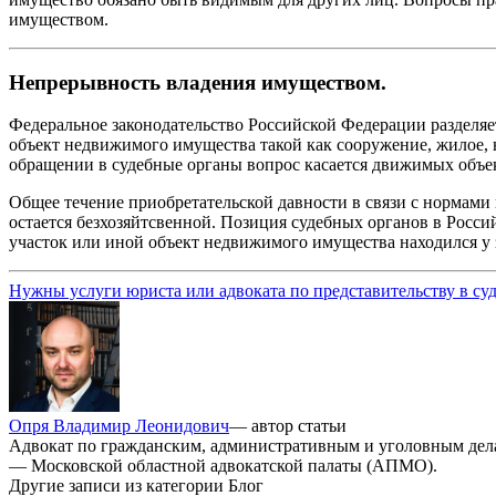
имуществом.
Непрерывность владения имуществом.
Федеральное законодательство Российской Федерации разделяет
объект недвижимого имущества такой как сооружение, жилое, н
обращении в судебные органы вопрос касается движимых объек
Общее течение приобретательской давности в связи с нормами г
остается безхозяйтсвенной. Позиция судебных органов в Росси
участок или иной объект недвижимого имущества находился у з
Нужны услуги юриста или адвоката по представительству в су
Опря Владимир Леонидович
— автор статьи
Адвокат по гражданским, административным и уголовным дела
— Московской областной адвокатской палаты (АПМО).
Другие записи из категории Блог