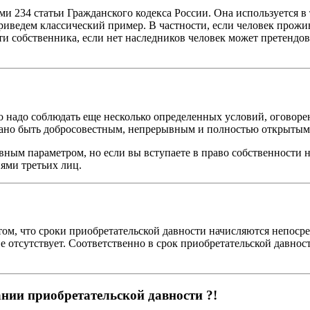
 234 статьи Гражданского кодекса России. Она используется в т
иведем классический пример. В частности, если человек прожи
и собственника, если нет наследников человек может претендов
 надо соблюдать еще несколько определенных условий, оговоре
ано быть добросовестным, непрерывным и полностью открытым
ным параметром, но если вы вступаете в право собственности на
ями третьих лиц.
том, что сроки приобретательской давности начисляются непоср
 отсутствует. Соответственно в срок приобретательской давно
нии приобретательской давности ?!