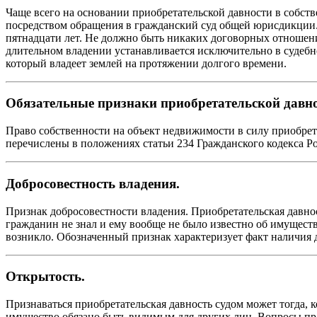
Чаще всего на основании приобретательской давности в собст
посредством обращения в гражданский суд общей юрисдикции. Н
пятнадцати лет. Не должно быть никаких договорных отношени
длительном владении устанавливается исключительно в судебно
который владеет землей на протяжении долгого времени.
Обязательные признаки приобретательской давно
Право собственности на объект недвижимости в силу приобрет
перечислены в положениях статьи 234 Гражданского кодекса Р
Добросовестность владения.
Признак добросовестности владения. Приобретательская давно
гражданин не знал и ему вообще не было известно об имуществ
возникло. Обозначенный признак характеризует факт наличия 
Открытость.
Признаваться приобретательская давность судом может тогда, к
имущество обязано быть видимым для других лиц. Вопросы пра