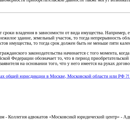
 сроки владения в зависимости от вида имущества. Например, е
ежилое здание, земельный участок, то тогда непрерывность обл
тов имущества, то тогда срок должен быть не меньше пяти кале
ражданского законодательства начинается с того момента, когда
йской Федерации обозначает то, что в период приобретательской
аявителя на основании того, что у него имеется на руках догов
дах общей юрисдикции в Москве, Московской области или РФ ?! 
м - Коллегия адвокатов «Московсикй юридический центр» - Адв