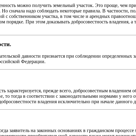
венность можно получить земельный участок. Это проще, чем при
о сначала надо соблюдать некоторые правила. В частности, пол
й с собственником участка, в том числе и арендных правоотно
м порядке. При этом доказывать добросовестность владения, а 
сти.
ательской давности признается при соблюдении определенных з
оссийской Федерации.
сть характеризуется, прежде всего, добросовестным владением
е, то тогда в соответствии с законодательными нормами у него 
добросовестности владения исключительно при начале данного д
огда заявитель на законных основаниях в гражданском процессе 
вомерности приобретательской давности также могут возникать 