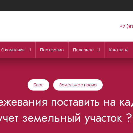
+7 (9
О компании
Портфолио
Полезное
Контакты
Блог
Земельное право
ежевания поставить на к
учет земельный участок ?