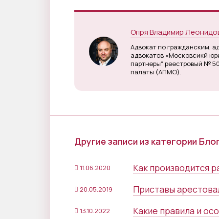
Опря Владимир Леонидо
Адвокат по гражданским, а
адвокатов «Московсикй юри
партнеры" реестровый № 5
палаты (АПМО).
Другие записи из категории Бло
Как производится р
11.06.2020
Приставы арестовал
20.05.2019
Какие правила и ос
13.10.2022