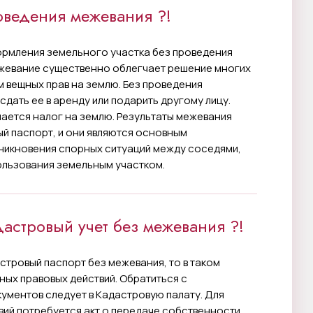
оведения межевания ?!
формления земельного участка без проведения
жевание существенно облегчает решение многих
 вещных прав на землю. Без проведения
дать ее в аренду или подарить другому лицу.
ается налог на землю. Результаты межевания
й паспорт, и они являются основным
зникновения спорных ситуаций между соседями,
ользования земельным участком.
дастровый учет без межевания ?!
астровый паспорт без межевания, то в таком
ных правовых действий. Обратиться с
ументов следует в Кадастровую палату. Для
ий потребуется акт о передаче собственности