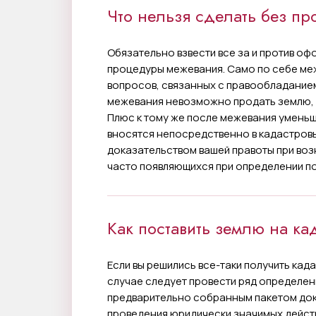
Что нельзя сделать без пр
Обязательно взвести все за и против о
процедуры межевания. Само по себе ме
вопросов, связанных с правообладанием
межевания невозможно продать землю, с
Плюс к тому же после межевания уменьш
вносятся непосредственно в кадастровы
доказательством вашей правоты при во
часто появляющихся при определении п
Как поставить землю на ка
Если вы решились все-таки получить кад
случае следует провести ряд определен
предварительно собранным пакетом док
проведения юридически значимых действ