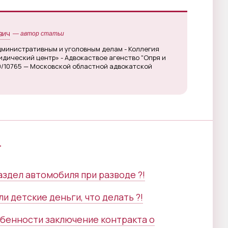
вич
— автор статьи
дминистративным и уголовным делам - Коллегия
дический центр» - Адвокаствое агенство "Опря и
0/10765 — Московской областной адвокатской
г
аздел автомобиля при разводе ?!
и детские деньги, что делать ?!
обенности заключение контракта о