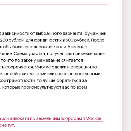
 в зависимости от выбранного варианта: бумажный
 200 рублей, для юридических в 600 рублей. После
чтобы были заполнены все поля. А именно:
ение. Схема участка, полученная при межевании.
 то что по закону межевание считается
ь сохраняется. Многие сделки и операции по
ся недействительными или вовсе не доступными.
кой грамотности, то лучше обратиться за
 которые проконсультируют вас по всем
или адвоката по земельным вопросам в Москве,
на тут.