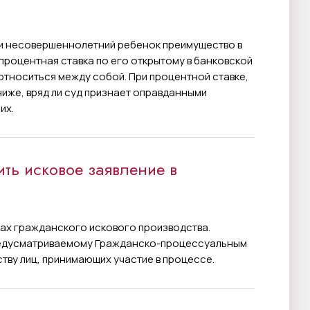
ли несовершеннолетний ребенок преимущество в
к процентная ставка по его открытому в банковской
оотноситься между собой. При процентной ставке,
ниже, вряд ли суд признает оправданными
их.
ить исковое заявление в
ах гражданского искового производства.
предусматриваемому Гражданско-процессуальным
тву лиц, принимающих участие в процессе.