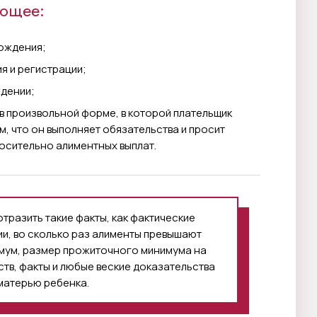
ующее:
хождения;
я и регистрации;
ждении;
в произвольной форме, в которой плательщик
, что он выполняет обязательства и просит
осительно алиментных выплат.
тразить такие факты, как фактические
и, во сколько раз алименты превышают
мум, размер прожиточного минимума на
тв, факты и любые веские доказательства
матерью ребенка.