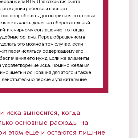
ербанк или ВТБ. Для открытия счета
о рождении ребенка и паспорт
стоит попробовать договориться со вторым
е класть часть денег на сберегательный
рийти к мирному соглашению, то тогда
судебные органы. Перед обращением в
делать это можно в том случае, если
лжит перечисляться содержащему его
беспечения его нужд. Если же алименты
на удовлетворение иска. Помимо желания
имо иметь и основания для этого и также
я действительно веские и уважительные.
 иска выносится, когда
лько основные расходы на
ри этом еще и остаются лишние