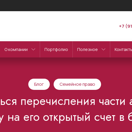
+7 (9
О компании
Портфолио
Полезное
Контакт
Блог
Семейное право
ться перечисления части 
 на его открытый счет в 