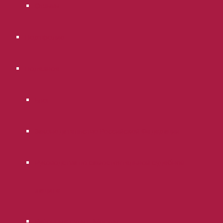
Отзывы
Портфолио
Полезное
Блог
Законодательство Российской Федерации
Руководства по самостоятельной судебной
защите
Районные суды г. Москвы.