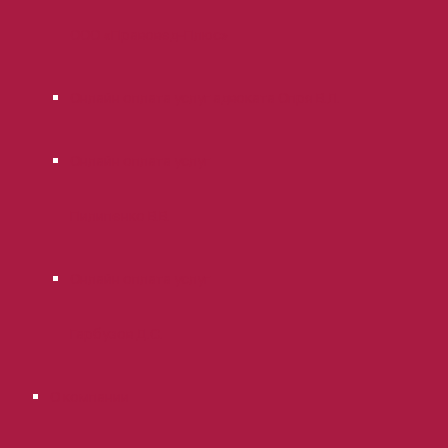
ООО «Правовед-Плюс»
Онлайн оплата услуг адвоката Опря В.Л.
Онлайн оплата услуг
Пилипенко В.В.
Онлайн оплата услуг
Гарбузов Д.С.
О компании