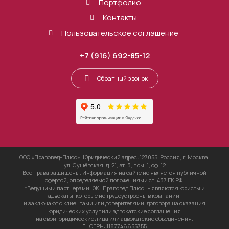
Портфолио
Контакты
Пользовательское соглашение
+7 (916) 692-85-12
Обратный звонок
ООО «Правовед-Плюс», Юридический адрес: 127055, Россия, г. Москва,
ул. Сущёвская, д. 21, эт. 3, пом. 1, оф. 12
Все права защищены. Информация на сайте не является публичной
офертой, определяемой положениями ст. 437 ГК РФ.
*Ведущими партнерами ЮК "Правовед Плюс" - являются юристы и
адвокаты, которые не трудоустроены в компании,
и заключают с клиентами или доверителями, договора на оказания
юридических услуг или адвокатские соглашения
на свои юридические лица или адвокатские объединения.
ОГРН: 1187746655755