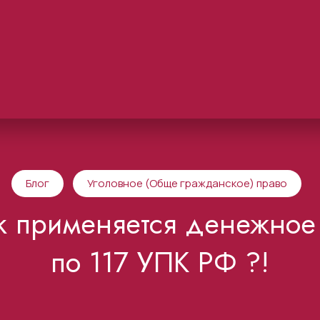
Блог
Уголовное (Обще гражданское) право
ак применяется денежное
по 117 УПК РФ ?!