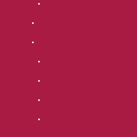
Отзывы
Портфолио
Полезное
Блог
Законодательство Российской Федераци
Руководства по самостоятельной судебн
Районные суды г. Москвы.