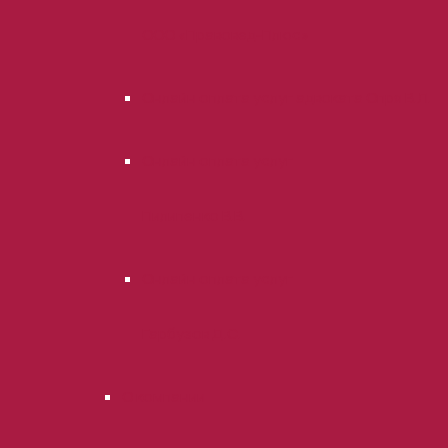
ООО «Правовед-Плюс»
Онлайн оплата услуг адвоката Опря В.Л.
Онлайн оплата услуг
Пилипенко В.В.
Онлайн оплата услуг
Гарбузов Д.С.
О компании