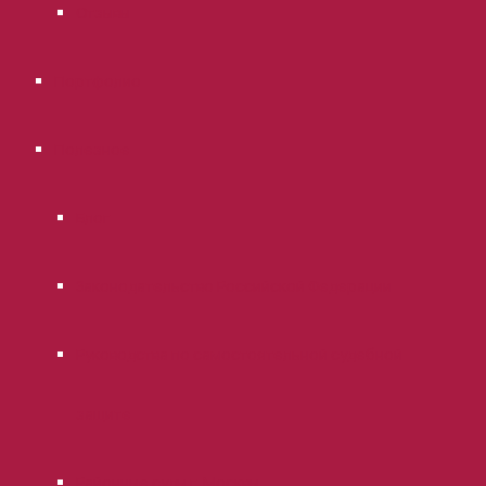
Отзывы
Портфолио
Полезное
Блог
Законодательство Российской Федерации
Руководства по самостоятельной судебной
защите
Районные суды г. Москвы.