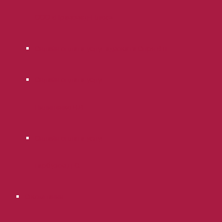
ООО «Правовед-Плюс»
Онлайн оплата услуг адвоката Опря В.Л.
Онлайн оплата услуг
Пилипенко В.В.
Онлайн оплата услуг
Гарбузов Д.С.
О компании