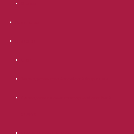
Отзывы
Портфолио
Полезное
Блог
Законодательство Российской Федерации
Руководства по самостоятельной судебной
защите
Районные суды г. Москвы.