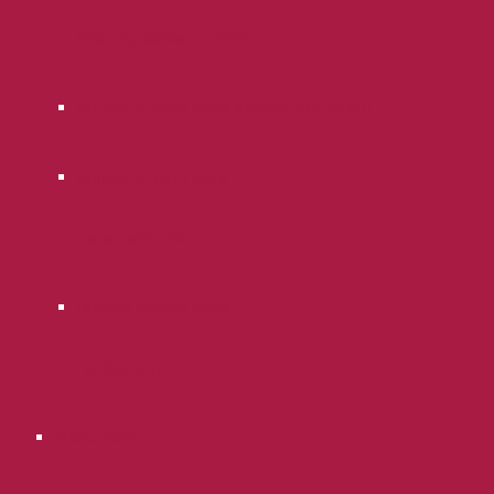
ООО «Правовед-Плюс»
Онлайн оплата услуг адвоката Опря В.Л.
Онлайн оплата услуг
Пилипенко В.В.
Онлайн оплата услуг
Гарбузов Д.С.
О компании