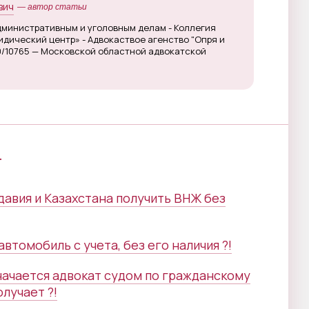
вич
— автор статьи
дминистративным и уголовным делам - Коллегия
дический центр» - Адвокаствое агенство "Опря и
0/10765 — Московской областной адвокатской
г
авия и Казахстана получить ВНЖ без
втомобиль с учета, без его наличия ?!
значается адвокат судом по гражданскому
олучает ?!