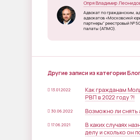
Опря Владимир Леонидо
Адвокат по гражданским, а
адвокатов «Московсикй юри
партнеры" реестровый № 5
палаты (АПМО).
Другие записи из категории Бло
Как гражданам Молд
13.01.2022
РВП в 2022 году ?!
Возможно ли снять а
30.06.2022
В каких случаях на
17.06.2021
делу и сколько он п