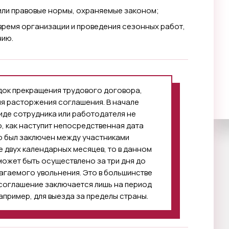
или правовые нормы, охраняемые законом;
время организации и проведения сезонных работ,
нию.
док прекращения трудового договора,
ля расторжения соглашения. В начале
иде сотрудника или работодателя не
о, как наступит непосредственная дата
р был заключен между участниками
 двух календарных месяцев, то в данном
ожет быть осуществлено за три дня до
лагаемого увольнения. Это в большинстве
 соглашение заключается лишь на период
апример, для выезда за пределы страны.