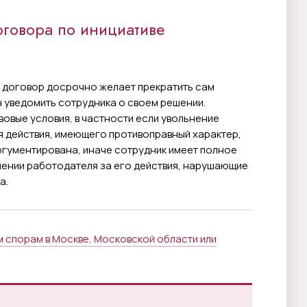
говора по инициативе
ой договор досрочно желает прекратить сам
н уведомить сотрудника о своем решении.
овые условия, в частности если увольнение
 действия, имеющего противоправный характер,
аргументирована, иначе сотрудник имеет полное
шении работодателя за его действия, нарушающие
а.
 спорам в Москве, Московской области или