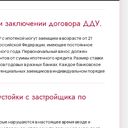
ри заключении договора ДДУ.
У с ипотекой могут заемщики в возрасте от 21
Российской Федерации, имеющее постоянное
дного года. Первоначальный взнос должен
нтов от суммы ипотечного кредита. Размер ставки
тов годовых в разных банках. Каждое банковское
тенциальных заемщиков в индивидуальном порядке
стойки с застройщика по
рые нарушаются в настоящее время везде и