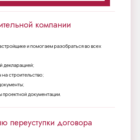
оительной компании
астройщике и помогаем разобраться во всех
й декларацией;
 на строительство;
документы;
ы проектной документации.
ю переуступки договора