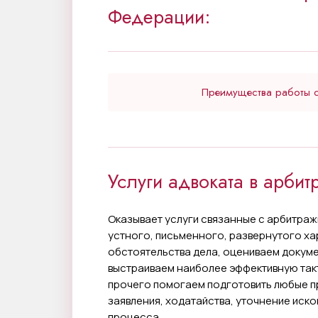
Федерации:
Преимущества работы 
У нас работают лучшие юристы и 
Наши арбитражные эксперты, выс
Услуги адвоката в арбит
арбитражным правоотношениям л
Мы предлагаем досудебные и суде
Оказывает услуги связанные с арбитраж
арбитражном производстве;
устного, письменного, развернутого хар
обстоятельства дела, оцениваем докуме
Помощь судебного адвоката по ар
выстраиваем наиболее эффективную такт
прочего помогаем подготовить любые п
Взыскание максимальной оплата с
заявления, ходатайства, уточнение иск
фирмы.
процесса.