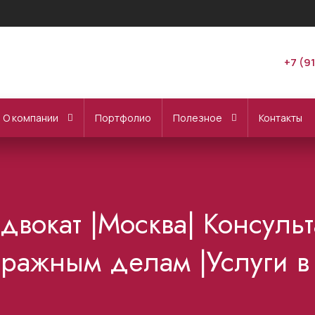
+7 (9
О компании
Портфолио
Полезное
Контакты
вокат |Москва| Консуль
ражным делам |Услуги в