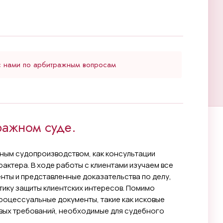
с нами по арбитражным вопросам
адвокаты по арбитражному праву;
ококвалифицированные специалисты по
ражном суде.
юбой сложности;
бные услуги по урегулированию споров
ным судопроизводством, как консультации
актера. В ходе работы с клиентами изучаем все
нты и представленные доказательства по делу,
битражным делам в судах общей юрисдикции;
ику защиты клиентских интересов. Помимо
роцессуальные документы, такие как исковые
 противной стороны за услуги юридической
овых требований, необходимые для судебного