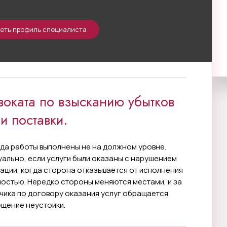
еть профиль специалиста
воката по взысканию убытков
и поставки.
гда работы выполнены не на должном уровне.
уально, если услуги были оказаны с нарушением
ации, когда сторона отказывается от исполнения
ностью. Нередко стороны меняются местами, и за
чика по договору оказания услуг обращается
ещение неустойки.