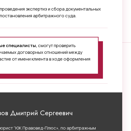
 проведения экспертиз и сбора документальных
 постановления арбитражного суда.
ые специалисты,
смогут проверить
ючаемых договорных отношений между
астие от имени клиента в ходе оформления
зов Дмитрий Сергеевич
юрист “ЮК Правовед-Плюс», по арбитражным