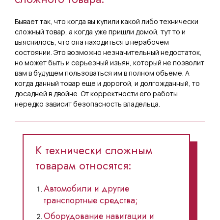
По гарантийному ремонту
автомобиля;
Бывает так, что когда вы купили какой либо технически
сложный товар, а когда уже пришли домой, тут то и
Об отказе от товара
выяснилось, что она находиться в нерабочем
состоянии. Это возможно незначительный недостаток,
ненадлежащего качества,
но может быть и серьезный изъян, который не позволит
приобретенного дистанционным
вам в будущем пользоваться им в полном объеме. А
когда данный товар еще и дорогой, и долгожданный, то
способом;
досадней в двойне. От корректности его работы
нередко зависит безопасность владельца.
О возврате денежных средств по
договору оказания юридических
услуг;
К технически сложным
товарам относятся:
О возврате денежных средств по
договору оказания косметических
Автомобили и другие
услуг и наборов.
транспортные средства;
Оборудование навигации и