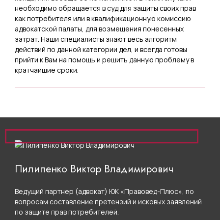
О взыскании суммы за
необходимо обращается в суд для защиты своих прав
некачественную сборку мебели,
как потребителя или в квалификационную комиссию
неустойки за просрочку
адвокатской палаты, для возмещения понесенных
затрат. Наши специалисты знают весь алгоритм
исполнения обязательства и
действий по данной категории дел, и всегда готовы
суммы морального вреда;
прийти к Вам на помощь и решить данную проблему в
кратчайшие сроки.
Об обмене
недоброкачественного товара (о
расторжении договора купли-
продажи и взыскании
уплаченной суммы);
Пилипенко Виктор Владимирович
О безвозмездном устранении
недостатков товара (бытовой
Ведущий партнер (адвокат) ЮК «Правовед-Плюс», по
техники), взыскании неустойки,
вопросам составление претензий и исковых заявлений
по защите прав потребителей.
компенсации морального вреда;