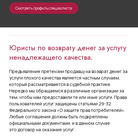
Смотреть профиль специалиста
О замене автомобиля
ненадлежащего качества;
О расторжении договора купли-
Юристы по возврату денег за услугу
продажи автомобиля и
ненадлежащего качества.
возмещении его стоимости;
Предъявление претензии продавцу на возврат денег за
О расторжении договора купли-
услуги плохого качества является частным случаем,
продажи объекта недвижимого
который рассматривается в судебной практике.
имущества, имеющего скрытые
Нередко мы обращаемся в различные организации за
тем, чтобы нам предоставили те или иные услуги. Права
недостатки;
пользователей услуг защищены статьями 29-32
Федерального закона «О защите прав потребителей».
О взыскании убытков вследствие
Любые соглашения должны быть подкреплены
официальными документами, и в данном случае
задержки авиарейса, неустойки и
это договор на оказание услуг.
компенсации морального вреда;