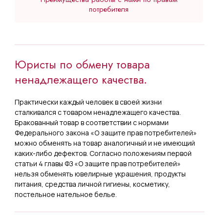
потребителя
Полный спектр услуг по досудебной помощи
гражданам по защите прав потребителя;
Юристы по обмену товара
Помощь в суде (ведения дела под ключ по ЗПП), в
ненадлежащего качества.
судах общей юрисдикции;
Взыскание неустойки и штрафов и продавцов за
Практически каждый человек в своей жизни
услуги и товар;
сталкивался с товаром ненадлежащего качества.
Взыскание максимальной суммы за услуги юристов
Бракованный товар в соответствии с нормами
и адвокатов.
Федерального закона «О защите прав потребителей»
можно обменять на товар аналогичный и не имеющий
каких-либо дефектов. Согласно положениям первой
статьи 4 главы ФЗ «О защите прав потребителей»
нельзя обменять ювелирные украшения, продукты
питания, средства личной гигиены, косметику,
постельное нательное белье.