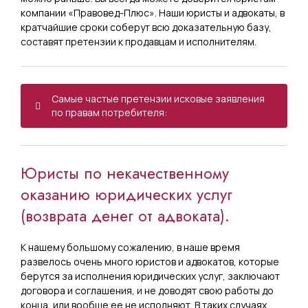
компании «Правовед-Плюс». Наши юристы и адвокаты, в
кратчайшие сроки соберут всю доказательную базу,
составят претензии к продавцам и исполнителям.
Самые частые претензии исковые заявления
по правам потребителя:
О взыскании неустойки за
нарушение сроков выполнения
Юристы по некачественному
работ и обязании произвести
оказанию юридических услуг
зачет стоимости невыполненных
(возврата денег от адвоката).
и некачественно выполненных
К нашему большому сожалению, в наше время
работ в качестве оплаты по
развелось очень много юристов и адвокатов, которые
договору;
берутся за исполнения юридических услуг, заключают
договора и соглашения, и не доводят свою работы до
конца, или вообще ее не исполняют. В таких случаях