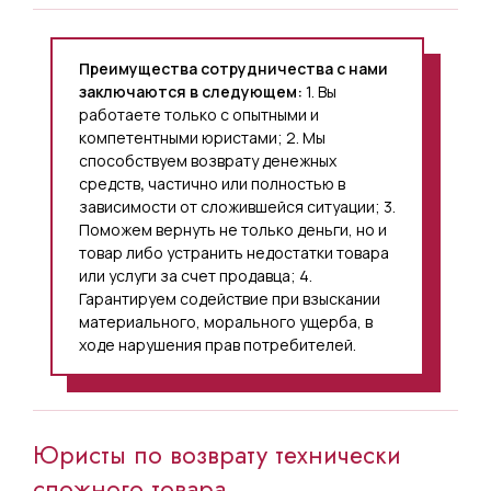
О возврате денежной суммы,
Преимущества сотрудничества с нами
уплаченной за товар
заключаются в следующем:
1. Вы
ненадлежащего качества, а также
работаете только с опытными и
компетентными юристами; 2. Мы
возмещении уплаченных
способствуем возврату денежных
потребителем процентов и иных
средств
,
частично или полностью в
зависимости от сложившейся ситуации; 3.
платежей по договору
Поможем вернуть не только деньги, но и
потребительского кредита
товар либо устранить недостатки товара
или услуги за счет продавца; 4.
(займа);
Гарантируем содействие при взыскании
материального, морального ущерба, в
О взыскании суммы договора и
ходе нарушения прав потребителей.
компенсации за причиненный
моральный вред
(парикмахерские услуги);
Юристы по возврату технически
сложного товара.