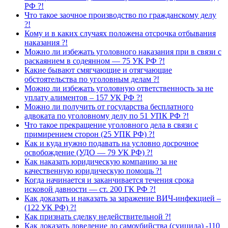
РФ ?!
Что такое заочное производство по гражданскому делу
?!
Кому и в каких случаях положена отсрочка отбывания
наказания ?!
Можно ли избежать уголовного наказания при в связи с
раскаянием в содеянном — 75 УК РФ ?!
Какие бывают смягчающие и отягчающие
обстоятельства по уголовным делам ?!
Можно ли избежать уголовную ответственность за не
уплату алиментов – 157 УК РФ ?!
Можно ли получить от государства бесплатного
адвоката по уголовному делу по 51 УПК РФ ?!
Что такое прекращение уголовного дела в связи с
примирением сторон (25 УПК РФ) ?!
Как и куда нужно подавать на условно досрочное
освобождение (УДО — 79 УК РФ) ?!
Как наказать юридическую компанию за не
качественную юридическую помощь ?!
Когда начинается и заканчивается течения срока
исковой давности — ст. 200 ГК РФ ?!
Как доказать и наказать за заражение ВИЧ-инфекцией –
(122 УК РФ) ?!
Как признать сделку недействительной ?!
Как доказать доведение до самоубийства (суицида) -110