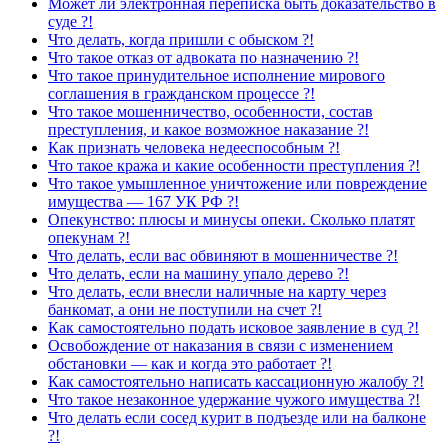
Может ли электронная переписка быть доказательство в
суде ?!
Что делать, когда пришли с обыском ?!
Что такое отказ от адвоката по назначению ?!
Что такое принудительное исполнение мирового
соглашения в гражданском процессе ?!
Что такое мошенничество, особенности, состав
преступления, и какое возможное наказание ?!
Как признать человека недееспособным ?!
Что такое кража и какие особенности преступления ?!
Что такое умышленное уничтожение или повреждение
имущества — 167 УК РФ ?!
Опекунство: плюсы и минусы опеки. Сколько платят
опекунам ?!
Что делать, если вас обвиняют в мошенничестве ?!
Что делать, если на машину упало дерево ?!
Что делать, если внесли наличные на карту через
банкомат, а они не поступили на счет ?!
Как самостоятельно подать исковое заявление в суд ?!
Освобождение от наказания в связи с изменением
обстановки — как и когда это работает ?!
Как самостоятельно написать кассационную жалобу ?!
Что такое незаконное удержание чужого имущества ?!
Что делать если сосед курит в подъезде или на балконе
?!