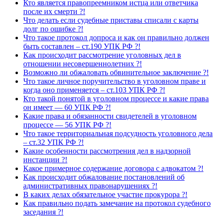
Кто является правопреемником истца или ответчика
после их смерти ?!
Что делать если судебные приставы списали с карты
долг по ошибке ?!
Что такое протокол допроса и как он правильно должен
быть составлен – ст.190 УПК РФ ?!
Как происходит рассмотрение уголовных дел в
отношении несовершеннолетних ?!
Возможно ли обжаловать обвинительное заключение ?!
Что такое личное поручительство в уголовном праве и
когда оно применяется – ст.103 УПК РФ ?!
Кто такой понятой в уголовном процессе и какие права
он имеет — 60 УПК РФ ?!
Какие права и обязанности свидетелей в уголовном
процессе — 56 УПК РФ ?!
Что такое территориальная подсудность уголовного дела
– ст.32 УПК РФ ?!
Какие особенности рассмотрения дел в надзорной
инстанции ?!
Какое примерное содержание договора с адвокатом ?!
Как происходит обжалование постановлений об
административных правонарушениях ?!
В каких делах обязательное участие прокурора ?!
Как правильно подать замечание на протокол судебного
заседания ?!