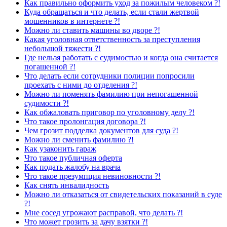
Как правильно оформить уход за пожилым человеком ?!
Куда обращаться и что делать, если стали жертвой
мошенников в интернете ?!
Можно ли ставить машины во дворе ?!
Какая уголовная ответственность за преступления
небольшой тяжести ?!
Где нельзя работать с судимостью и когда она считается
погашенной ?!
Что делать если сотрудники полиции попросили
проехать с ними до отделения ?!
Можно ли поменять фамилию при непогашенной
судимости ?!
Как обжаловать приговор по уголовному делу ?!
Что такое пролонгация договора ?!
Чем грозит подделка документов для суда ?!
Можно ли сменить фамилию ?!
Как узаконить гараж
Что такое публичная оферта
Как подать жалобу на врача
Что такое презумпция невиновности ?!
Как снять инвалидность
Можно ли отказаться от свидетельских показаний в суде
?!
Мне сосед угрожают расправой, что делать ?!
Что может грозить за дачу взятки ?!