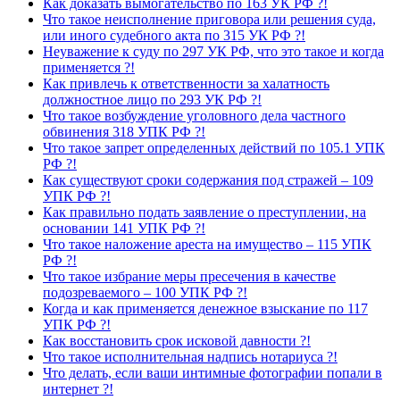
Как доказать вымогательство по 163 УК РФ ?!
Что такое неисполнение приговора или решения суда,
или иного судебного акта по 315 УК РФ ?!
Неуважение к суду по 297 УК РФ, что это такое и когда
применяется ?!
Как привлечь к ответственности за халатность
должностное лицо по 293 УК РФ ?!
Что такое возбуждение уголовного дела частного
обвинения 318 УПК РФ ?!
Что такое запрет определенных действий по 105.1 УПК
РФ ?!
Как существуют сроки содержания под стражей – 109
УПК РФ ?!
Как правильно подать заявление о преступлении, на
основании 141 УПК РФ ?!
Что такое наложение ареста на имущество – 115 УПК
РФ ?!
Что такое избрание меры пресечения в качестве
подозреваемого – 100 УПК РФ ?!
Когда и как применяется денежное взыскание по 117
УПК РФ ?!
Как восстановить срок исковой давности ?!
Что такое исполнительная надпись нотариуса ?!
Что делать, если ваши интимные фотографии попали в
интернет ?!