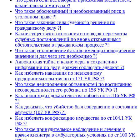
какие плюсы и минусы ?!
Что такое обоснованный и необоснованный риск в
уголовном праве ?!
Что такое законная сила судебного решения по
гражданскому делу ?!
Какие существуют основания и порядок пересмотра
судебных постановлений по вновь открывшимся
обстоятельствам в гражданском процессе ?!
Что такое установление фактов, имеющих юридическое
значение и для чего это необходимо ?!
Адвокатская тайна и какие меры к сохранению
информации по делу, должен соблюдать адвокат ?!
Как избежать наказания по незаконному
предпринимательству по ст.171 УК РФ ?!
Что такое неисполнение обязанностей по воспитанию
несовершеннолетнего ребенка по 156 УК РФ ?!
Как происходит доказательства побоев по ст.116 УК РФ
?!
Как доказать, что убийство был совершенно в состоянии
аффекта (107 УК РФ) ?!
Как избежать конфискацию имущества по ст.104.1 УК
РФ ?!
Что такое принудительное наблюдение и лечение у
врача-психиатра в амбулаторных условиях по ст.100 УК