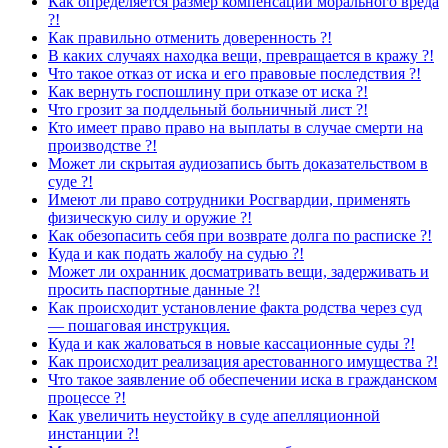
Как определяется размер компенсации морального вреда
?!
Как правильно отменить доверенность ?!
В каких случаях находка вещи, превращается в кражу ?!
Что такое отказ от иска и его правовые последствия ?!
Как вернуть госпошлину при отказе от иска ?!
Что грозит за поддельный больничный лист ?!
Кто имеет право право на выплаты в случае смерти на
производстве ?!
Может ли скрытая аудиозапись быть доказательством в
суде ?!
Имеют ли право сотрудники Росгвардии, применять
физическую силу и оружие ?!
Как обезопасить себя при возврате долга по расписке ?!
Куда и как подать жалобу на судью ?!
Может ли охранник досматривать вещи, задерживать и
просить паспортные данные ?!
Как происходит установление факта родства через суд
— пошаговая инструкция.
Куда и как жаловаться в новые кассационные суды ?!
Как происходит реализация арестованного имущества ?!
Что такое заявление об обеспечении иска в гражданском
процессе ?!
Как увеличить неустойку в суде апелляционной
инстанции ?!