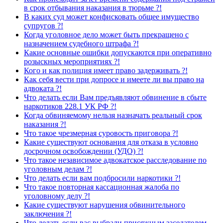
в срок отбывания наказания в тюрьме ?!
В каких суд может конфисковать общее имущество
супругов ?!
Когда уголовное дело может быть прекращено с
назначением судебного штрафа ?!
Какие основные ошибки допускаются при оперативно
розыскных мероприятиях ?!
Кого и как полиция имеет право задерживать ?!
Как себя вести при допросе и имеете ли вы право на
адвоката ?!
Что делать если Вам предъявляют обвинение в сбыте
наркотиков 228.1 УК РФ ?!
Когда обвиняемому нельзя назначать реальный срок
наказания ?!
Что такое чрезмерная суровость приговора ?!
Какие существуют основания для отказа в условно
досрочном освобождении (УДО) ?!
Что такое независимое адвокатское расследование по
уголовным делам ?!
Что делать если вам подбросили наркотики ?!
Что такое повторная кассационная жалоба по
уголовному делу ?!
Какие существуют нарушения обвинительного
заключения ?!
Что делать если вас выбрали присяжным заседателем,