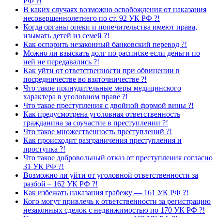
РФ ?!
В каких случаях возможно освобождения от наказания
несовершеннолетнего по ст. 92 УК РФ ?!
Когда органы опеки и попечительства имеют права,
изымать детей из семей ?!
Как оспорить незаконный банковский перевод ?!
Можно ли взыскать долг по расписке если деньги по
ней не передавались ?!
Как уйти от ответственности при обвинении в
посредничестве во взяточничестве ?!
Что такое принудительные меры медицинского
характера в уголовном праве ?!
Что такое преступления с двойной формой вины ?!
Как предусмотрена уголовная ответственность
гражданина за соучастие в преступлении ?!
Что такое множественность преступлений ?!
Как происходит разграничения преступления и
проступка ?!
Что такое добровольный отказ от преступления согласно
31 УК РФ ?!
Возможно ли уйти от уголовной ответственности за
разбой – 162 УК РФ ?!
Как избежать наказания грабежу — 161 УК РФ ?!
Кого могут привлечь к ответственности за регистрацию
незаконных сделок с недвижимостью по 170 УК РФ ?!