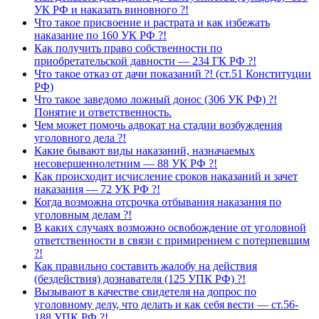
УК РФ и наказать виновного ?!
Что такое присвоение и растрата и как избежать
наказание по 160 УК РФ ?!
Как получить право собственности по
приобретательской давности — 234 ГК РФ ?!
Что такое отказ от дачи показаний ?! (ст.51 Конституции
РФ)
Что такое заведомо ложный донос (306 УК РФ) ?!
Понятие и ответственность.
Чем может помочь адвокат на стадии возбуждения
уголовного дела ?!
Какие бывают виды наказаний, назначаемых
несовершеннолетним — 88 УК РФ ?!
Как происходит исчисление сроков наказаний и зачет
наказания — 72 УК РФ ?!
Когда возможна отсрочка отбывания наказания по
уголовным делам ?!
В каких случаях возможно освобождение от уголовной
ответственности в связи с примирением с потерпевшим
?!
Как правильно составить жалобу на действия
(бездействия) дознавателя (125 УПК РФ) ?!
Вызывают в качестве свидетеля на допрос по
уголовному делу, что делать и как себя вести — ст.56-
188 УПК РФ ?!