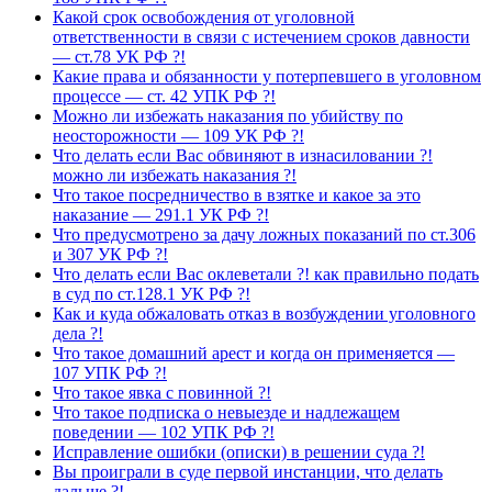
Какой срок освобождения от уголовной
ответственности в связи с истечением сроков давности
— ст.78 УК РФ ?!
Какие права и обязанности у потерпевшего в уголовном
процессе — ст. 42 УПК РФ ?!
Можно ли избежать наказания по убийству по
неосторожности — 109 УК РФ ?!
Что делать если Вас обвиняют в изнасиловании ?!
можно ли избежать наказания ?!
Что такое посредничество в взятке и какое за это
наказание — 291.1 УК РФ ?!
Что предусмотрено за дачу ложных показаний по ст.306
и 307 УК РФ ?!
Что делать если Вас оклеветали ?! как правильно подать
в суд по ст.128.1 УК РФ ?!
Как и куда обжаловать отказ в возбуждении уголовного
дела ?!
Что такое домашний арест и когда он применяется —
107 УПК РФ ?!
Что такое явка с повинной ?!
Что такое подписка о невыезде и надлежащем
поведении — 102 УПК РФ ?!
Исправление ошибки (описки) в решении суда ?!
Вы проиграли в суде первой инстанции, что делать
дальше ?!