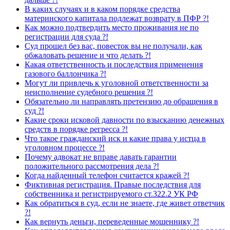
В каких случаях и в каком порядке средства
материнского капитала подлежат возврату в ПФР ?!
Как можно подтвердить место проживания не по
регистрации для суда ?!
Суд прошел без вас, повесток вы не получали, как
обжаловать решение и что делать ?!
Какая ответственность и последствия применения
газового баллончика ?!
Могут ли привлечь к уголовной ответственности за
неисполнение судебного решения ?!
Обязательно ли направлять претензию до обращения в
суд ?!
Какие сроки исковой давности по взысканию денежных
средств в порядке регресса ?!
Что такое гражданский иск и какие права у истца в
уголовном процессе ?!
Почему адвокат не вправе давать гарантии
положительного рассмотрения дела ?!
Когда найденный телефон считается кражей ?!
Фиктивная регистрация. Правые последствия для
собственника и регистрируемого ст.322.2 УК РФ
Как обратиться в суд, если не знаете, где живет ответчик
?!
Как вернуть деньги, переведенные мошеннику ?!